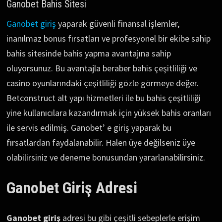
Ganobet Bahis Sitesi
Ganobet giriş
yaparak güvenli finansal işlemler,
inanılmaz bonus fırsatları ve profesyonel bir ekibe sahip
bahis sitesinde bahis yapma avantajına sahip
oluyorsunuz. Bu avantajla beraber bahis çeşitliliği ve
casino oyunlarındaki çeşitliliği gözle görmeye değer.
Betconstruct alt yapı hizmetleri ile bu bahis çeşitliliği
yine kullanıcılara kazandırmak için yüksek bahis oranları
ile servis edilmiş. Ganobet’ e giriş yaparak bu
fırsatlardan faydalanabilir. Halen üye değilseniz üye
olabilirsiniz ve deneme bonusundan yararlanabilirsiniz.
Ganobet Giriş Adresi
Ganobet giriş
adresi bu gibi çeşitli sebeplerle erişim