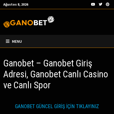
Skip
Ağustos 8, 2026
to
content
MENU
Ganobet – Ganobet Giriş
Adresi, Ganobet Canlı Casino
ve Canlı Spor
GANOBET GÜNCEL GİRİŞ İÇİN TIKLAYINIZ