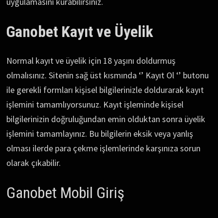
uygulamasını kurabilirsiniz.
Ganobet Kayıt ve Üyelik
Normal kayıt ve üyelik için 18 yaşını doldurmuş
olmalısınız. Sitenin sağ üst kısmında ‘’ Kayıt Ol ‘’ butonu
ile gerekli formları kişisel bilgilerinizle doldurarak kayıt
işlemini tamamlıyorsunuz. Kayıt işleminde kişisel
bilgilerinizin doğruluğundan emin olduktan sonra üyelik
işlemini tamamlayınız. Bu bilgilerin eksik veya yanlış
olması ilerde para çekme işlemlerinde karşınıza sorun
olarak çıkabilir.
Ganobet Mobil Giriş