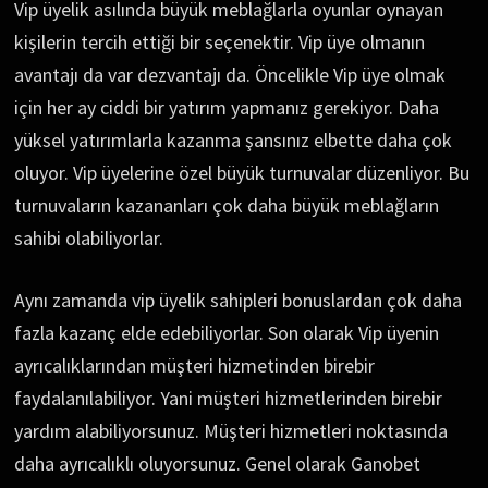
Vip üyelik asılında büyük meblağlarla oyunlar oynayan
kişilerin tercih ettiği bir seçenektir. Vip üye olmanın
avantajı da var dezvantajı da. Öncelikle Vip üye olmak
için her ay ciddi bir yatırım yapmanız gerekiyor. Daha
yüksel yatırımlarla kazanma şansınız elbette daha çok
oluyor. Vip üyelerine özel büyük turnuvalar düzenliyor. Bu
turnuvaların kazananları çok daha büyük meblağların
sahibi olabiliyorlar.
Aynı zamanda vip üyelik sahipleri bonuslardan çok daha
fazla kazanç elde edebiliyorlar. Son olarak Vip üyenin
ayrıcalıklarından müşteri hizmetinden birebir
faydalanılabiliyor. Yani müşteri hizmetlerinden birebir
yardım alabiliyorsunuz. Müşteri hizmetleri noktasında
daha ayrıcalıklı oluyorsunuz. Genel olarak Ganobet