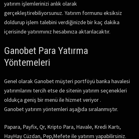
yatırım işlemlerinizi anlık olarak
gerçekleştirebiliyorsunuz. Yatırım formunu eksiksiz
doldurup işlem talebini verdiğinizde bir kaç dakika
içerisinde yatırımınız hesabınıza aktarılacaktır.
Ganobet Para Yatırma
Yöntemeleri
Genel olarak Ganobet müşteri portföyü banka havalesi
yatırımlarını tercih etse de sitenin yatırım seçenekleri
oldukça geniş bir menü ile hizmet veriyor .
Ganobet yatırım yöntemleri aşağıda sıralanmıştır.
Papara, Payfix, Qr, Kripto Para, Havale, Kredi Kartı,
HayHay Cüzdan, Pep,Mefete ile yatırım yapabilirsiniz.