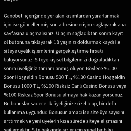
Ganobet içeriğinde yer alan kısımlardan yararlanmak
için ise güncellenmiş son adresine erişim sağlayarak ana
sayfasına ulaşmalısınız. Ulaşım sağladıktan sonra kayıt
ol butonuna tıklayarak 18 yaşınızı doldurmak kaydı ile
siteye üyelik işlemlerini gerçekleştirme fırsatı
buluyorsunuz. Siteye kişisel bilgilerinizi doğruladıktan
sonra üyeliğiniz tamamlanmış oluyor. Böylece %100
Spor Hoşgeldin Bonusu 500 TL, %100 Casino Hoşgeldin
Bonusu 1000 TL, %100 Risksiz Canlı Casino Bonusu veya
%100 Risksiz Spor Bonusu almaya hak kazanıyorsunuz.
Bu bonuslar sadece ilk üyeliğinize özel olup, bir defa
kullanıma uygundur. Bonusun amacı ise site üye sayısını
arttırmak ve yeni üyelerin kısa sürede siteye alışmasını
sağlamaktır. Site hakkında sizler için genel bir bilgi