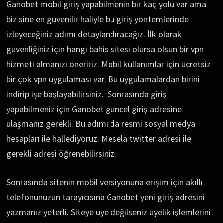
Ganobet mobil giriş yapabilmenin bir kaç yolu var ama
biz sine en güvenilir haliyle bu giriş yöntemlerinde
izleyeceğiniz adımı detaylandıracağız. İlk olarak
güvenliğiniz için hangi bahis sitesi olursa olsun bir vpn
hizmeti almanızı öneririz. Mobil kullanımlar için ücretsiz
bir çok vpn uygulaması var. Bu uygulamalardan birini
indirip işe başlayabilirsiniz. Sonrasında giriş
yapabilmeniz için Ganobet güncel giriş adresine
ulaşmanız gerekli. Bu adımı da resmi sosyal medya
hesapları ile hallediyoruz. Mesela twitter adresi ile
gerekli adresi öğrenebilirsiniz.
Sonrasında sitenin mobil versiyonuna erişim için akıllı
telefonunuzun tarayıcısına Ganobet yeni giriş adresini
yazmanız yeterli. Siteye üye değilseniz üyelik işlemlerini