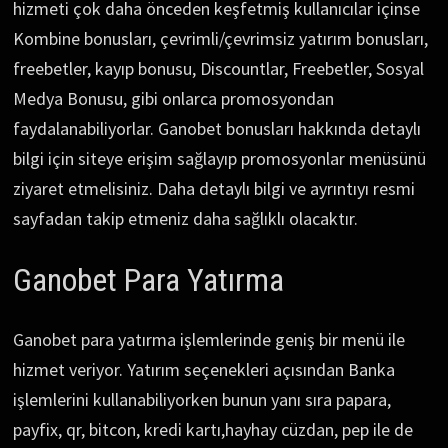
hizmeti çok daha önceden keşfetmiş kullanıcılar içinse
Kombine bonusları, çevrimli/çevrimsiz yatırım bonusları,
freebetler, kayıp bonusu, Discountlar, Freebetler, Sosyal
Medya Bonusu, gibi onlarca promosyondan
faydalanabiliyorlar. Ganobet bonusları hakkında detaylı
bilgi için siteye erişim sağlayıp promosyonlar menüsünü
ziyaret etmelisiniz. Daha detaylı bilgi ve ayrıntıyı resmi
sayfadan takip etmeniz daha sağlıklı olacaktır.
Ganobet Para Yatırma
Ganobet para yatırma işlemlerinde geniş bir menü ile
hizmet veriyor. Yatırım seçenekleri açısından Banka
işlemlerini kullanabiliyorken bunun yanı sıra papara,
payfix, qr, bitcon, kredi kartı,hayhay cüzdan, pep ile de