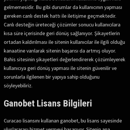
gelmemesidir. Bu gibi durumlar da kullanıcının yapması
gereken canlı destek hattı ile iletişime geçmektedir.
Canlı desteğin üreteceği çözümler sonucu kullanıcılara
kısa süre içerisinde geri dönüş sağlanıyor. Şikayetlerin
ortadan kaldırılması ile sitenin kullanıcılar ile ilgili olduğu
kanaatine varılarak sitenin başarısı da artmış oluyor.
Bahis sitesinin şikayetleri değerlendirerek çözümleyerek
kullanıcıya geri dönüş yapması ile sitenin güvenilir ve
sorunlarla ilgilenen bir yapıya sahip olduğunu
söyleyebiliriz.
Ganobet Lisans Bilgileri
Curacao lisansını kullanan ganobet, bu lisans sayesinde
uluslararası hizmet vermeyi başarıyor. Sitenin ana